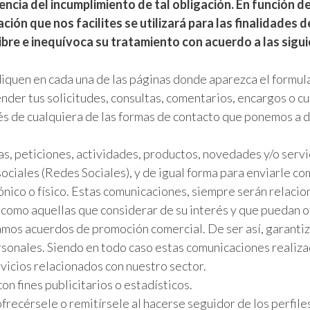
cia del incumplimiento de tal obligación. En función de
ación que nos facilites se utilizará para las finalidades 
bre e inequívoca su tratamiento con acuerdo a las sigui
iquen en cada una de las páginas donde aparezca el formula
nder tus solicitudes, consultas, comentarios, encargos o cu
vés de cualquiera de las formas de contacto que ponemos a d
s, peticiones, actividades, productos, novedades y/o servic
ciales (Redes Sociales), y de igual forma para enviarle co
nico o físico. Estas comunicaciones, siempre serán relacio
como aquellas que considerar de su interés y que puedan 
mos acuerdos de promoción comercial. De ser así, garanti
rsonales. Siendo en todo caso estas comunicaciones realiz
vicios relacionados con nuestro sector.
on fines publicitarios o estadísticos.
recérsele o remitírsele al hacerse seguidor de los perfile