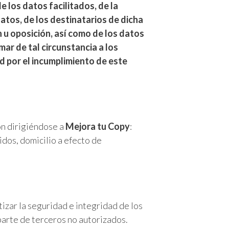
 los datos facilitados, de la
datos, de los destinatarios de dicha
n u oposición, así como de los datos
mar de tal circunstancia a los
 por el incumplimiento de este
ión dirigiéndose a
Mejora tu Copy
:
idos, domicilio a efecto de
izar la seguridad e integridad de los
 parte de terceros no autorizados.