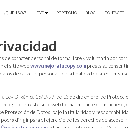
¿QUIÉN SOY?
LOVE ❤
PORTFOLIO
BLOG
CONTACTO
privacidad
os de carácter personal de forma libre y voluntaria por corr
n el sitio web
www.mejoratucopy.com
presta su consentim
datos de carácter personal con la finalidad de atender su so
 la Ley Orgánica 15/1999, de 13 de diciembre, de Protecci
recogidos en este sitio web formarán parte de un fichero
 de Protección de Datos, bajo la titularidad y responsabili
odrá dirigir para el ejercicio de los derechos de acceso, r
o@mejoratucopy.com
adjuntando fotocopia del DNI y con 